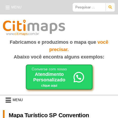
Skip
Pesquisar
MENU
to
por:
content
CITIMAPS
| MAPAS E GUIAS
Fabricamos e produzimos o mapa que
você
precisar.
Abaixo você encontra alguns exemplos:
Converse com nosso
Atendimento
Personalizado
clique aqui
MENU
Mapa Turístico SP Convention