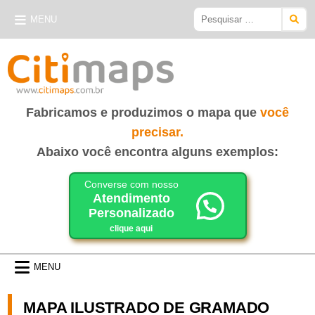
Skip
Pesquisar
MENU
to
por:
content
CITIMAPS
| MAPAS E GUIAS
Fabricamos e produzimos o mapa que
você
precisar.
Abaixo você encontra alguns exemplos:
Converse com nosso
Atendimento
Personalizado
clique aqui
MENU
MAPA ILUSTRADO DE GRAMADO