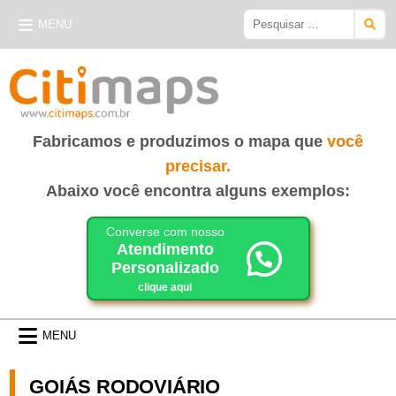
Skip
Pesquisar
MENU
to
por:
content
CITIMAPS
| MAPAS E GUIAS
Fabricamos e produzimos o mapa que
você
precisar.
Abaixo você encontra alguns exemplos:
Converse com nosso
Atendimento
Personalizado
clique aqui
MENU
GOIÁS RODOVIÁRIO