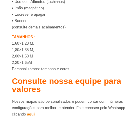
•
Uso com Alfinetes (tachinhas)
•
Imãs (magnético)
•
Escrever e apagar
•
Banner
(consulte demais acabamentos)
TAMANHOS
:
1,60×1,20 M,
1,80×1,35 M,
2,00×1,50 M
2,20×1,65M
Personalizamos: tamanho e cores
Consulte nossa equipe para
valores
Nossos mapas são personalizados e podem contar com inúmeras
configurações para melhor te atender. Fale conosco pelo Whatsapp
clicando
aqui