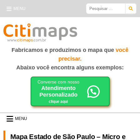
Skip
Pesquisar
MENU
to
por:
content
CITIMAPS
| MAPAS E GUIAS
Fabricamos e produzimos o mapa que
você
precisar.
Abaixo você encontra alguns exemplos:
Converse com nosso
Atendimento
Personalizado
clique aqui
MENU
Mapa Estado de São Paulo – Micro e