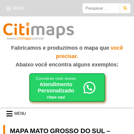
Skip
Pesquisar
MENU
to
por:
content
CITIMAPS
| MAPAS E GUIAS
Fabricamos e produzimos o mapa que
você
precisar.
Abaixo você encontra alguns exemplos:
Converse com nosso
Atendimento
Personalizado
clique aqui
MENU
MAPA MATO GROSSO DO SUL –