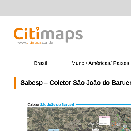
Skip
to
content
CITIMAPS
| MAPAS E GUIAS
Brasil
Mundi/ Américas/ Países
Sabesp – Coletor São João do Baruer