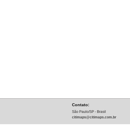
Contato:
São Paulo/SP - Brasil
citimaps@citimaps.com.br