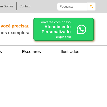
Pesquisar
em Somos
Contato
por:
Converse com nosso
e
você precisar.
Atendimento
Personalizado
guns exemplos:
clique aqui
s
Escolares
Ilustrados